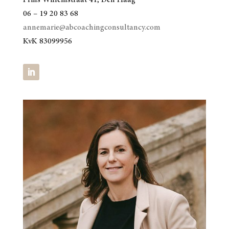
Prins Willemstraat 41, Den Haag
06 – 19 20 83 68
annemarie@abcoachingconsultancy.com
KvK 83099956