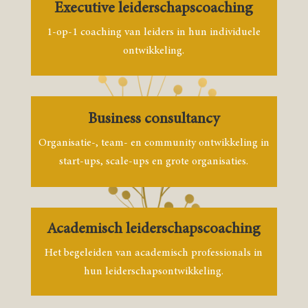
Executive leiderschapscoaching
1-op-1 coaching van leiders in hun individuele
ontwikkeling.
Business consultancy
Organisatie-, team- en community ontwikkeling in
start-ups, scale-ups en grote organisaties.
Academisch leiderschapscoaching
Het begeleiden van academisch professionals in
hun leiderschapsontwikkeling.